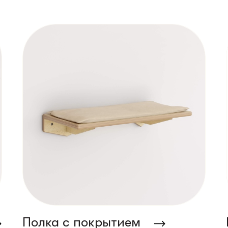
тики
Доставка
теточки
О нас
лки
енки
Полка с покрытием