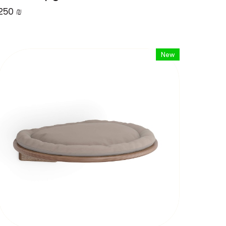
250 ₪
New