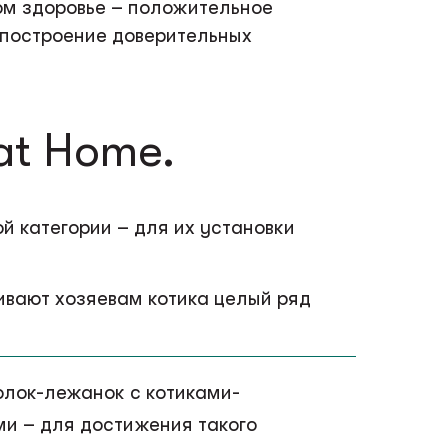
ком здоровье – положительное
 построение доверительных
at Home.
 категории – для их установки
ивают хозяевам котика целый ряд
олок-лежанок с котиками-
и – для достижения такого