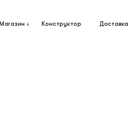
Магазин
Конструктор
Доставка
↓
Главная
ки
Когтеточки
Полки
Магазин
Конструктор
олы
FAQ