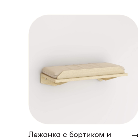
Мос
Ког
По
Контакты
+972 54-555-0348
Лес
Лежанка с бортиком и