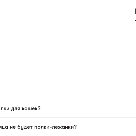
олки для кошек?
омца не будет полки-лежанки?