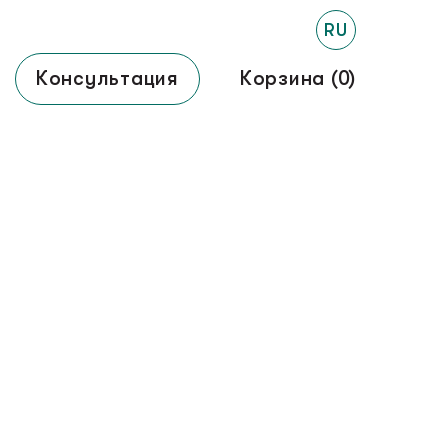
RU
Консультация
Корзина (
0
)
Лесенки
↓