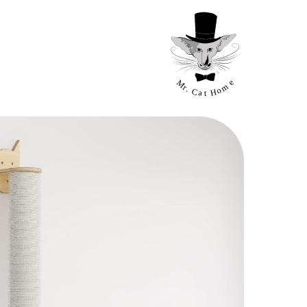
ח
שולחן
גשר
שולח