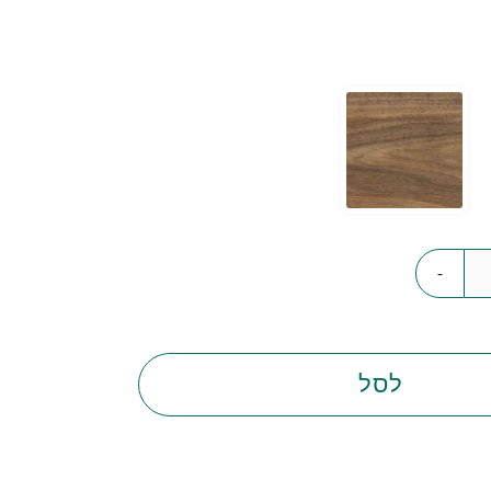
-
לסל