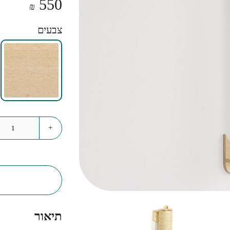
550
₪
צבעים
משלוח
גירוד
עלינו
+
תיאור