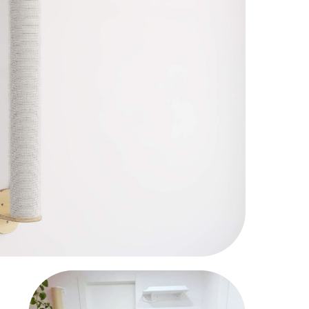
גשר
עמוד 
מדף
דרכי התקשרות
+972 54-555-0348
סולם