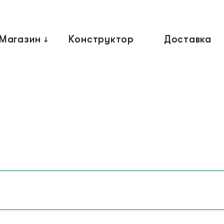
Магазин
Конструктор
Доставка
↓
Главная
ки
Когтеточки
Полки
Магазин
Конструктор
олы
FAQ