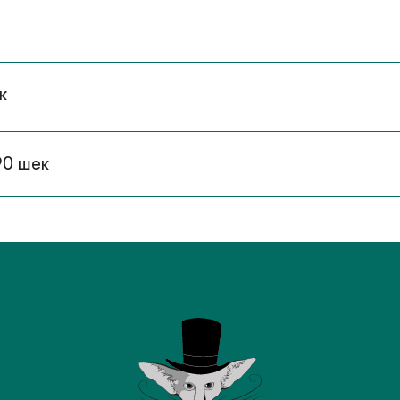
к
90 шек