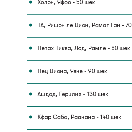
Холон, Яффо - 50 шек
Мос
ТА, Ришон ле Цион, Рамат Ган - 7
Ког
Петах Тиква, Лод, Рамле - 80 шек
По
Контакты
Нец Циона, Явне - 90 шек
+972 54-555-0348
Лес
Ашдод, Герцлия - 130 шек
Кфар Саба, Раанана - 140 шек