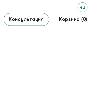
RU
Консультация
Корзина (
0
)
Лесенки
↓