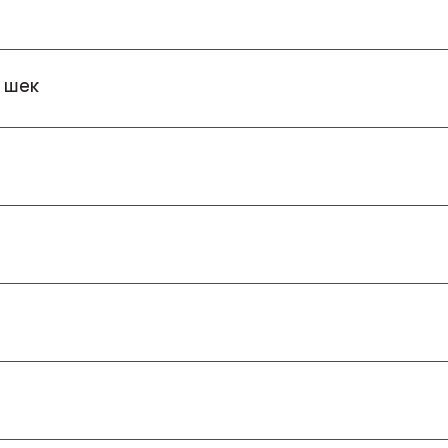
тики
Доставка
0 шек
теточки
О нас
лки
енки