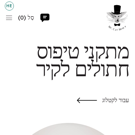
HE
סַל (
0
)
מתקני טיפוס
חתולים לקיר
עמוד הבית
חנות
↓
עבור לקטלוג
לפי חלקים
שולחן
שאלות ותשובות