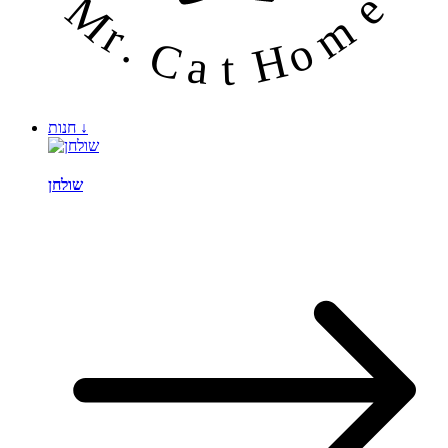
↓
חנות
שולחן