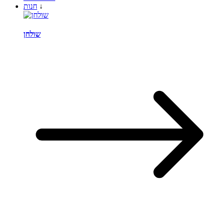
↓
חנות
שולחן