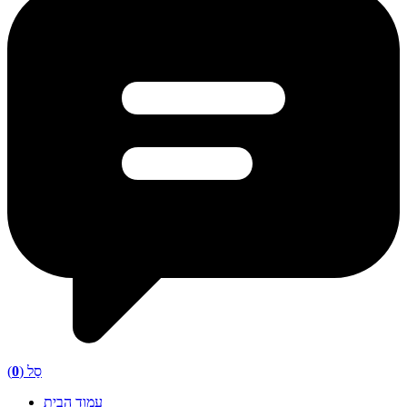
סַל (
0
)
עמוד הבית