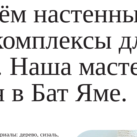
ём настенн
комплексы д
. Наша маст
 в Бат Яме.
иалы: дерево, сизаль,