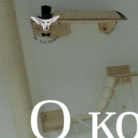
Столы
Мости
О к
Сто