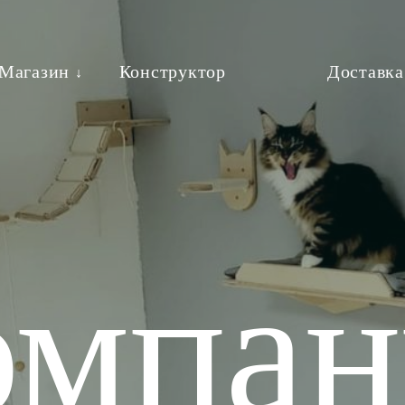
Магазин
Конструктор
Доставка
↓
Главная
ки
Когтеточки
Полки
омпа
Магазин
Конструктор
лы
FAQ