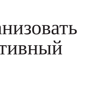
анизовать
ртивный