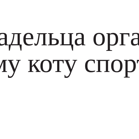
адельца орг
у коту спо