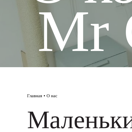
Mr 
Мос
Ког
Пол
Контакты
+972 54-555-0348
Лес
Главная
•
О нас
Маленьки