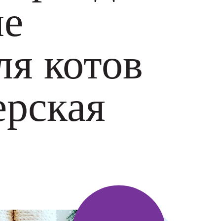
ые
ля котов
ерская