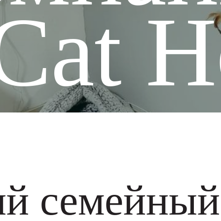
Cat 
тики
Доставка
теточки
О нас
ки
енки
й семейный