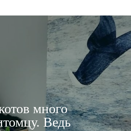
котов много
итомцу. Ведь