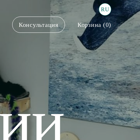
RU
Консультация
Корзина (
0
)
Лесенки
нии
↓