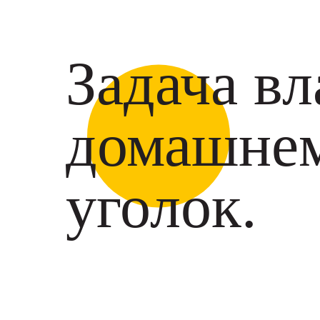
Задача вл
домашнем
уголок.