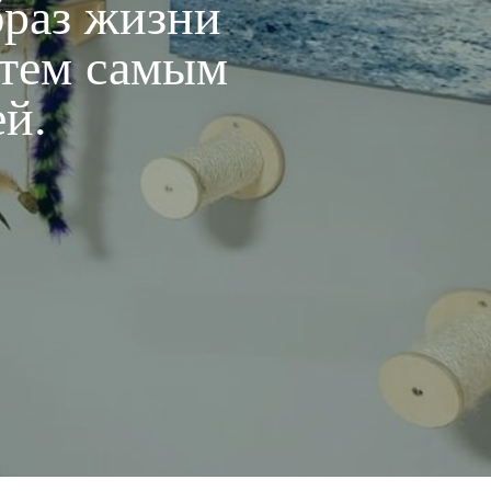
браз жизни
 тем самым
ей.